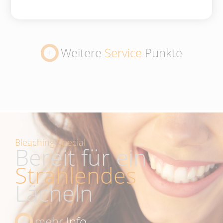
Weitere
Service
Punkte
Bleaching Special
Bereit für ein
Strahlendes
Lächeln
mehr
Info