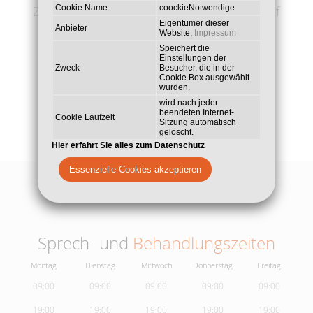
Zahnersatz. Besonderen Wert legen wir auf
Cookie Name
coockieNotwendige
die Behandlung von Angstpatienten mit
Eigentümer dieser
Anbieter
Website,
Impressum
Lachgas, um so ein angst - und
Speichert die
schmerzfreies Behandeln zu ermöglichen.
Einstellungen der
Zweck
Besucher, die in der
Cookie Box ausgewählt
wurden.
wird nach jeder
beendeten Internet-
Cookie Laufzeit
Sitzung automatisch
gelöscht.
Hier erfahrt Sie alles zum Datenschutz
Essenzielle Cookies akzeptieren
Sprech- und
Behandlungszeiten
Montag
Dienstag
Mittwoch
Donnerstag
Freitag
09:00
09:00
09:00
09:00
09:00
19:00
19:00
19:00
19:00
19:00