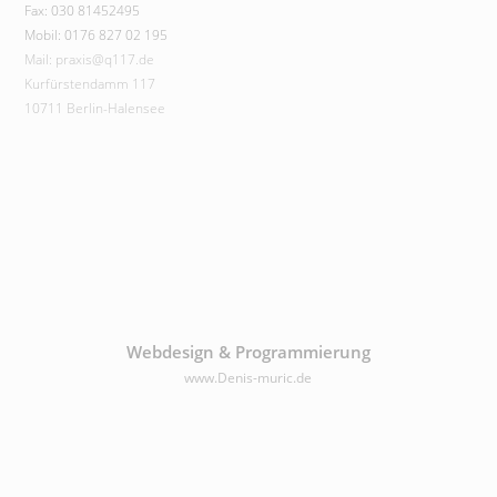
Fax: 030 81452495
Mobil: 0176 827 02 195
Mail: praxis@q117.de
Kurfürstendamm 117
10711 Berlin-Halensee
Webdesign & Programmierung
www.Denis-muric.de