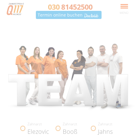
030
81452500
MENÜ
Termin online buchen
Zahnarzt
Zahnarzt
Zahnarzt
Elezovic
Booß
Jahns