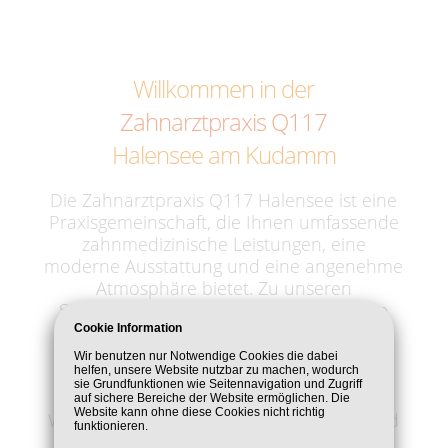
Willkommen in der
Zahnarztpraxis Q117
Halensee am Kudamm
Die Zahnarztpraxis Q117 Halensee ist eine
Praxisgemeinschaft, die Ihnen umfassende
zahnmedizinische Leistungen, eine
moderne Ausstattung und eine angenehme
Atmosphäre bietet. Zu unseren
Spezialisierungen gehört die ästhetische
Zahnmedizin mit Veneers, Keramikinlays
Cookie Information
und professioneller Zahnaufhellung.
Wir benutzen nur Notwendige Cookies die dabei
helfen, unsere Website nutzbar zu machen, wodurch
Weitere Kernpunkte sind die Behandlung
sie Grundfunktionen wie Seitennavigation und Zugriff
von Zahnfleischerkrankungen,
auf sichere Bereiche der Website ermöglichen. Die
Website kann ohne diese Cookies nicht richtig
Wurzelkanalbehandlung, Implantation und
funktionieren.
die Herstellung von hochwertigem