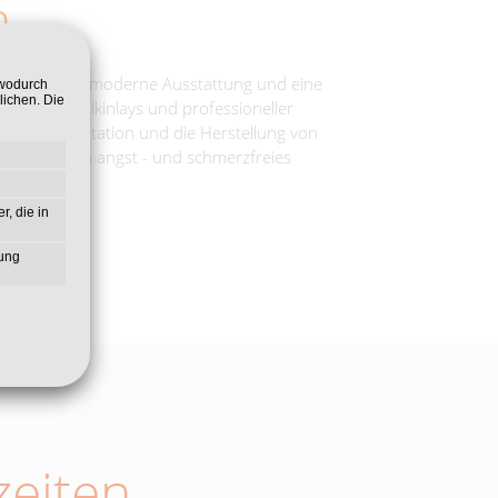
m
tungen, eine moderne Ausstattung und eine
 wodurch
lichen. Die
ers, Keramikinlays und professioneller
ung, Implantation und die Herstellung von
, um so ein angst - und schmerzfreies
r, die in
zung
eiten