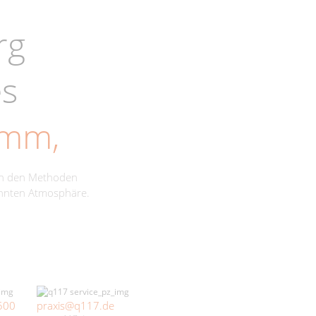
rg
es
amm,
ch den Methoden
annten Atmosphäre.
500
praxis@q117.de