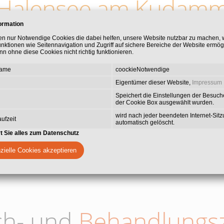
Halensee am Kudam
ormation
e Praxisgemeinschaft, die Ihnen umfassende zahnmedizinische Leis
en nur Notwendige Cookies die dabei helfen, unsere Website nutzbar zu machen,
unktionen wie Seitennavigation und Zugriff auf sichere Bereiche der Website ermög
en Spezialisierungen gehört die ästhetische Zahnmedizin mit Vene
n ohne diese Cookies nicht richtig funktionieren.
die Behandlung von Zahnfleischerkrankungen, Wurzelkanalbehandl
Wert legen wir auf die Behandlung von Angstpatienten mit Lachgas
Name
coockieNotwendige
Behandeln zu ermöglichen.
Eigentümer dieser Website,
Impressum
Speichert die Einstellungen der Besuche
der Cookie Box ausgewählt wurden.
wird nach jeder beendeten Internet-Sit
ufzeit
automatisch gelöscht.
rt Sie alles zum Datenschutz
zielle Cookies akzeptieren
ch- und
Behandlungsz