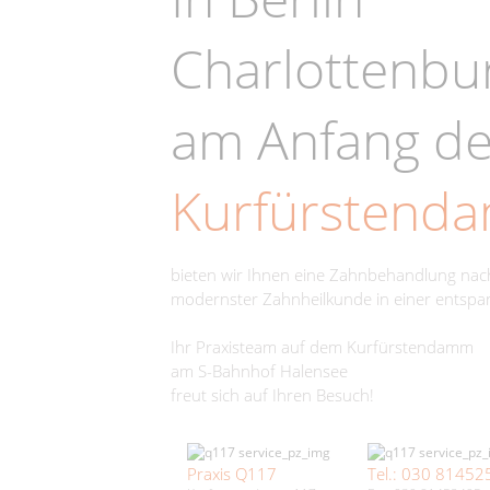
Charlottenbu
am Anfang d
Kurfürstend
bieten wir Ihnen eine Zahnbehandlung na
modernster Zahnheilkunde in einer entsp
Ihr Praxisteam auf dem Kurfürstendamm
am S-Bahnhof Halensee
freut sich auf Ihren Besuch!
Praxis Q117
Tel.: 030 81452