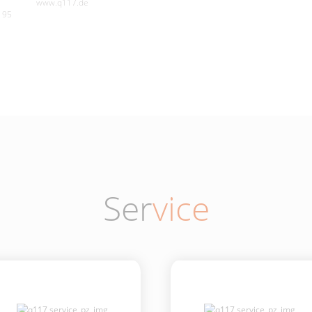
www.q117.de
195
Ser
vice