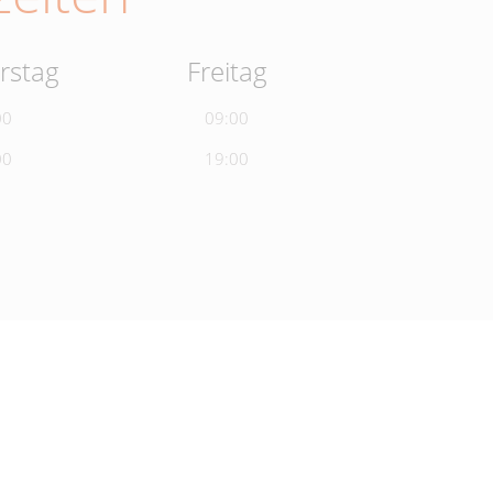
rstag
Freitag
00
09:00
00
19:00