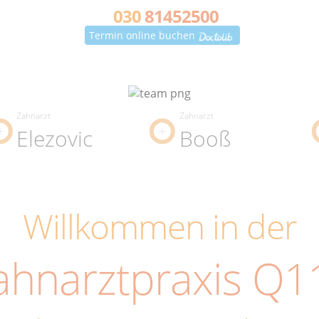
030
81452500
Termin online buchen
Zahnarzt
Zahnarzt
Elezovic
Booß
Willkommen in der
ahnarztpraxis Q1