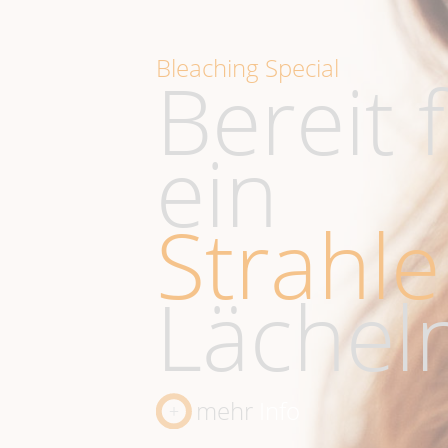
Bleaching Special
Bereit 
ein
Strahl
Lächel
mehr
Info