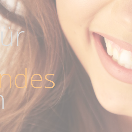
für
endes
n