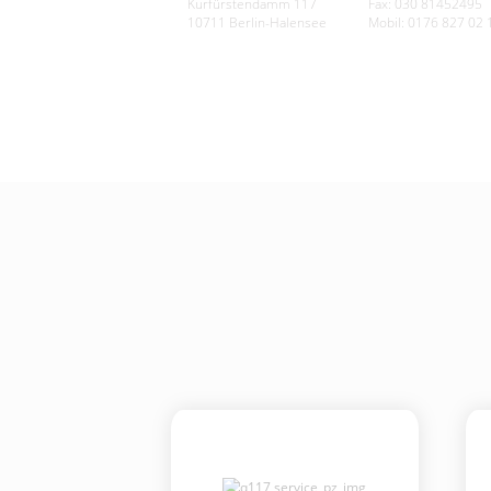
Kurfürstendamm 117
Fax: 030 81452495
10711 Berlin-Halensee
Mobil: 0176 827 02 