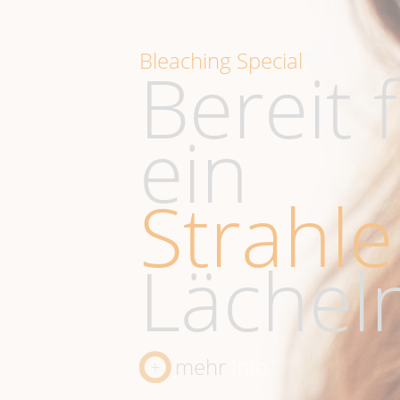
Bleaching Special
Bereit 
ein
Strahl
Lächel
mehr
Info