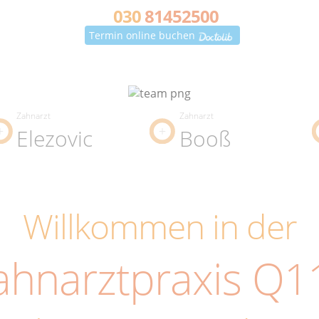
030
81452500
Termin online buchen
Zahnarzt
Zahnarzt
Elezovic
Booß
Willkommen in der
ahnarztpraxis Q1