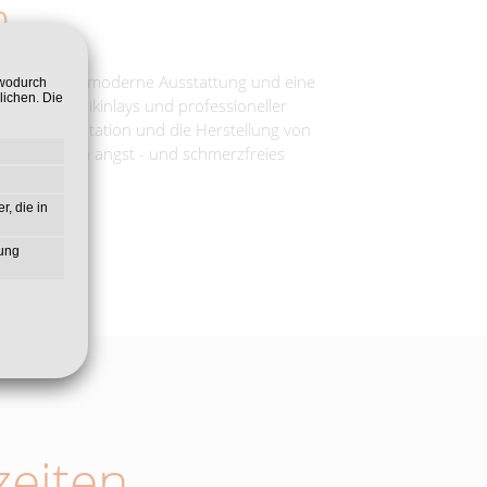
m
tungen, eine moderne Ausstattung und eine
 wodurch
lichen. Die
ers, Keramikinlays und professioneller
ung, Implantation und die Herstellung von
, um so ein angst - und schmerzfreies
r, die in
zung
eiten