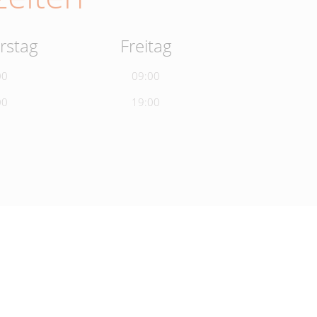
rstag
Freitag
00
09:00
00
19:00