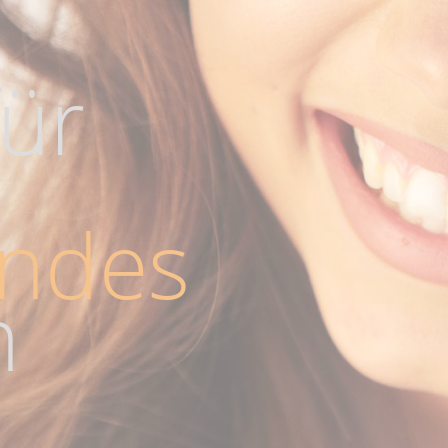
für
endes
n