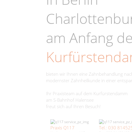
Charlottenbu
am Anfang d
Kurfürstend
bieten wir Ihnen eine Zahnbehandlung na
modernster Zahnheilkunde in einer entsp
Ihr Praxisteam auf dem Kurfürstendamm
am S-Bahnhof Halensee
freut sich auf Ihren Besuch!
Praxis Q117
Tel.: 030 81452