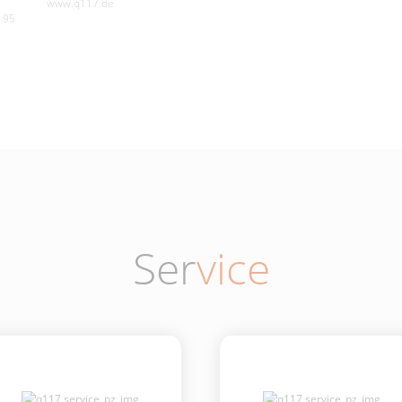
www.q117.de
195
Ser
vice