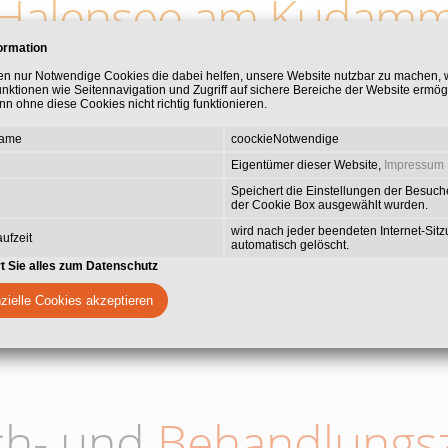
Halensee am Kudam
ormation
e Praxisgemeinschaft, die Ihnen umfassende zahnmedizinische Leis
en nur Notwendige Cookies die dabei helfen, unsere Website nutzbar zu machen,
unktionen wie Seitennavigation und Zugriff auf sichere Bereiche der Website ermög
en Spezialisierungen gehört die ästhetische Zahnmedizin mit Vene
n ohne diese Cookies nicht richtig funktionieren.
die Behandlung von Zahnfleischerkrankungen, Wurzelkanalbehandl
Wert legen wir auf die Behandlung von Angstpatienten mit Lachgas
Name
coockieNotwendige
Behandeln zu ermöglichen.
Eigentümer dieser Website,
Impressum
Speichert die Einstellungen der Besuche
der Cookie Box ausgewählt wurden.
wird nach jeder beendeten Internet-Sit
ufzeit
automatisch gelöscht.
rt Sie alles zum Datenschutz
zielle Cookies akzeptieren
ch- und
Behandlungsz