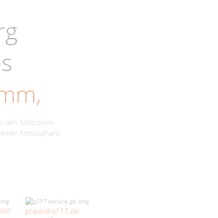
rg
es
amm,
ch den Methoden
annten Atmosphäre.
500
praxis@q117.de