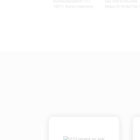
Kurfürstendamm 117
Fax: 030 81452495
10711 Berlin-Halensee
Mobil: 0176 827 02 