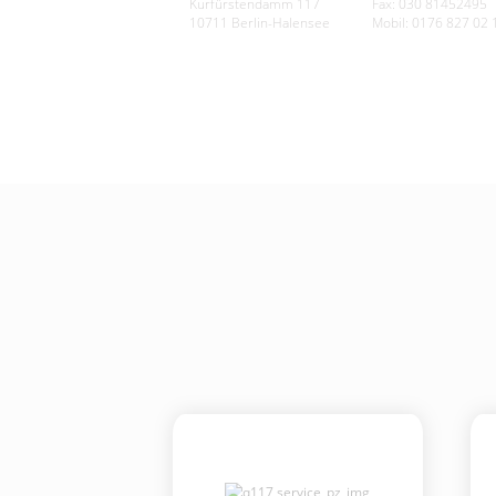
Kurfürstendamm 117
Fax: 030 81452495
10711 Berlin-Halensee
Mobil: 0176 827 02 