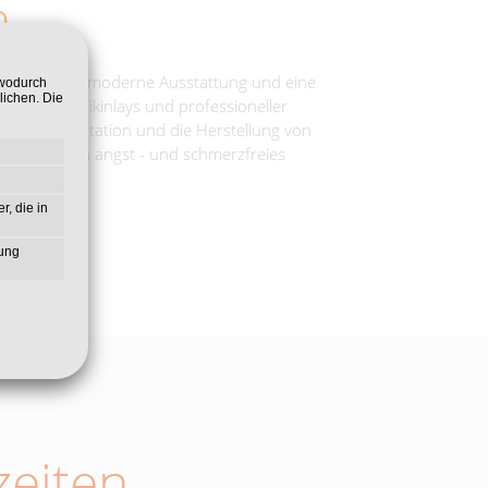
m
tungen, eine moderne Ausstattung und eine
 wodurch
lichen. Die
ers, Keramikinlays und professioneller
ung, Implantation und die Herstellung von
, um so ein angst - und schmerzfreies
r, die in
zung
eiten