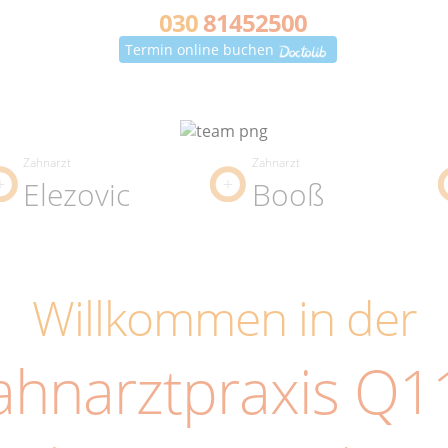
030
81452500
Termin online buchen
Zahnarzt
Zahnarzt
Elezovic
Booß
Willkommen in der
ahnarztpraxis Q1