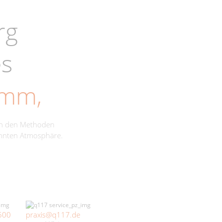
rg
es
amm,
ch den Methoden
annten Atmosphäre.
500
praxis@q117.de