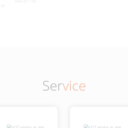
www.q117.de
195
Ser
vice