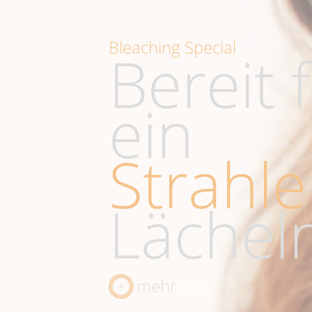
Bleaching Special
Bereit 
ein
Strahl
Lächel
mehr
Info