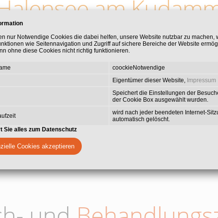
Halensee am Kudam
ormation
e Praxisgemeinschaft, die Ihnen umfassende zahnmedizinische Leis
en nur Notwendige Cookies die dabei helfen, unsere Website nutzbar zu machen,
unktionen wie Seitennavigation und Zugriff auf sichere Bereiche der Website ermög
en Spezialisierungen gehört die ästhetische Zahnmedizin mit Vene
n ohne diese Cookies nicht richtig funktionieren.
die Behandlung von Zahnfleischerkrankungen, Wurzelkanalbehandl
Wert legen wir auf die Behandlung von Angstpatienten mit Lachgas
Name
coockieNotwendige
Behandeln zu ermöglichen.
Eigentümer dieser Website,
Impressum
Speichert die Einstellungen der Besuche
der Cookie Box ausgewählt wurden.
wird nach jeder beendeten Internet-Sit
ufzeit
automatisch gelöscht.
rt Sie alles zum Datenschutz
zielle Cookies akzeptieren
ch- und
Behandlungsz