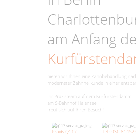
Charlottenbu
am Anfang d
Kurfürstend
bieten wir Ihnen eine Zahnbehandlung na
modernster Zahnheilkunde in einer entsp
Ihr Praxisteam auf dem Kurfürstendamm
am S-Bahnhof Halensee
freut sich auf Ihren Besuch!
Praxis Q117
Tel.: 030 81452