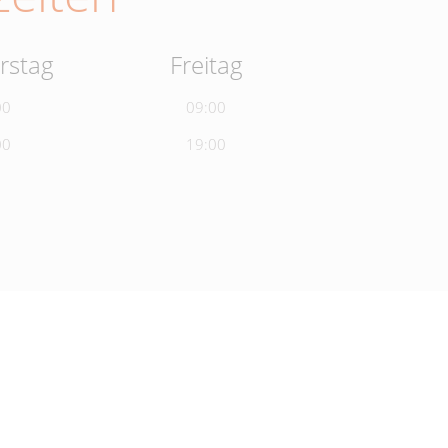
rstag
Freitag
00
09:00
00
19:00