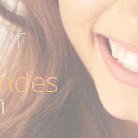
für
endes
n