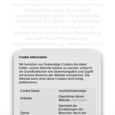
moderne Ausstattung und eine angenehme
Atmosphäre bietet. Zu unseren
Spezialisierungen gehört die ästhetische
Zahnmedizin mit Veneers, Keramikinlays
und professioneller Zahnaufhellung.
Weitere Kernpunkte sind die Behandlung
von Zahnfleischerkrankungen,
Wurzelkanalbehandlung, Implantation und
die Herstellung von hochwertigem
Zahnersatz. Besonderen Wert legen wir auf
Cookie Information
die Behandlung von Angstpatienten mit
Wir benutzen nur Notwendige Cookies die dabei
Lachgas, um so ein angst - und
helfen, unsere Website nutzbar zu machen, wodurch
schmerzfreies Behandeln zu ermöglichen.
sie Grundfunktionen wie Seitennavigation und Zugriff
auf sichere Bereiche der Website ermöglichen. Die
Website kann ohne diese Cookies nicht richtig
funktionieren.
Cookie Name
coockieNotwendige
Eigentümer dieser
Anbieter
Website,
Impressum
Speichert die
Einstellungen der
Zweck
Besucher, die in der