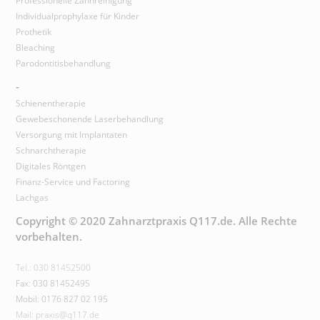
Professionelle Zahnreinigung
Individualprophylaxe für Kinder
Prothetik
Bleaching
Parodontitisbehandlung
-
Schienentherapie
Gewebeschonende Laserbehandlung
Versorgung mit Implantaten
Schnarchtherapie
Digitales Röntgen
Finanz-Service und Factoring
Lachgas
Copyright © 2020 Zahnarztpraxis Q117.de. Alle Rechte
vorbehalten.
Tel.: 030 81452500
Fax: 030 81452495
Mobil: 0176 827 02 195
Mail: praxis@q117.de