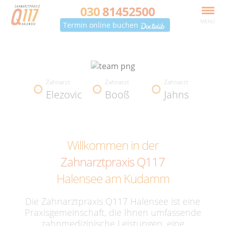
030
81452500
MENÜ
Termin online buchen
Zahnarzt
Zahnarzt
Zahnarzt
Elezovic
Booß
Jahns
Willkommen in der
Zahnarztpraxis Q117
Halensee am Kudamm
Die Zahnarztpraxis Q117 Halensee ist eine
Praxisgemeinschaft, die Ihnen umfassende
zahnmedizinische Leistungen, eine