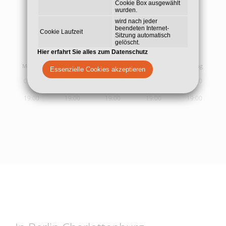
Cookie Box ausgewählt
wurden.
wird nach jeder
beendeten Internet-
Cookie Laufzeit
Sitzung automatisch
gelöscht.
Sprech- und
Behandlungszeiten
Hier erfahrt Sie alles zum Datenschutz
Montag
Dienstag
Mittwoch
Donnerstag
Freitag
Essenzielle Cookies akzeptieren
09:00
09:00
09:00
09:00
09:00
19:00
19:00
19:00
19:00
19:00