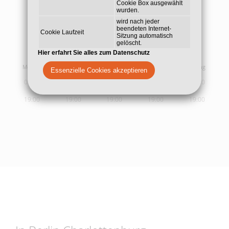
Cookie Box ausgewählt
wurden.
wird nach jeder
beendeten Internet-
Cookie Laufzeit
Sitzung automatisch
gelöscht.
Sprech- und
Behandlungszeiten
Hier erfahrt Sie alles zum Datenschutz
Montag
Dienstag
Mittwoch
Donnerstag
Freitag
Essenzielle Cookies akzeptieren
09:00
09:00
09:00
09:00
09:00
19:00
19:00
19:00
19:00
19:00