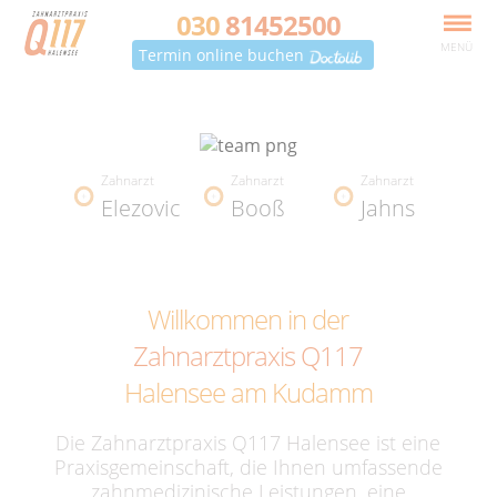
030
81452500
MENÜ
Termin online buchen
Zahnarzt
Zahnarzt
Zahnarzt
Elezovic
Booß
Jahns
Willkommen in der
Zahnarztpraxis Q117
Halensee am Kudamm
Die Zahnarztpraxis Q117 Halensee ist eine
Praxisgemeinschaft, die Ihnen umfassende
zahnmedizinische Leistungen, eine