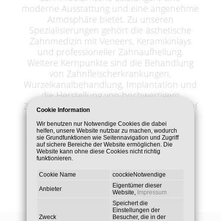
moderne Ausstattung und eine angenehme
Atmosphäre bietet. Zu unseren
Spezialisierungen gehört die ästhetische
Zahnmedizin mit Veneers, Keramikinlays
und professioneller Zahnaufhellung.
Weitere Kernpunkte sind die Behandlung
von Zahnfleischerkrankungen,
Wurzelkanalbehandlung, Implantation und
die Herstellung von hochwertigem
Zahnersatz. Besonderen Wert legen wir auf
Cookie Information
die Behandlung von Angstpatienten mit
Wir benutzen nur Notwendige Cookies die dabei
Lachgas, um so ein angst - und
helfen, unsere Website nutzbar zu machen, wodurch
schmerzfreies Behandeln zu ermöglichen.
sie Grundfunktionen wie Seitennavigation und Zugriff
auf sichere Bereiche der Website ermöglichen. Die
Website kann ohne diese Cookies nicht richtig
funktionieren.
Cookie Name
coockieNotwendige
Eigentümer dieser
Anbieter
Website,
Impressum
Speichert die
Einstellungen der
Zweck
Besucher, die in der