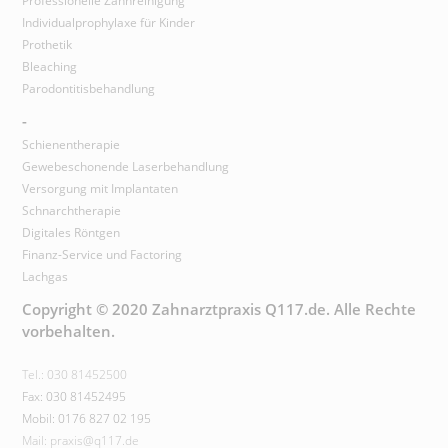
Professionelle Zahnreinigung
Individualprophylaxe für Kinder
Prothetik
Bleaching
Parodontitisbehandlung
-
Schienentherapie
Gewebeschonende Laserbehandlung
Versorgung mit Implantaten
Schnarchtherapie
Digitales Röntgen
Finanz-Service und Factoring
Lachgas
Copyright © 2020 Zahnarztpraxis Q117.de. Alle Rechte
vorbehalten.
Tel.: 030 81452500
Fax: 030 81452495
Mobil: 0176 827 02 195
Mail: praxis@q117.de