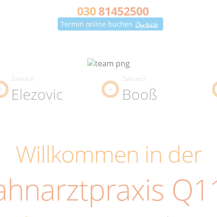
030
81452500
Termin online buchen
Zahnarzt
Zahnarzt
Elezovic
Booß
Willkommen in der
ahnarztpraxis Q1