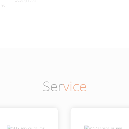
www.q117.de
195
Ser
vice