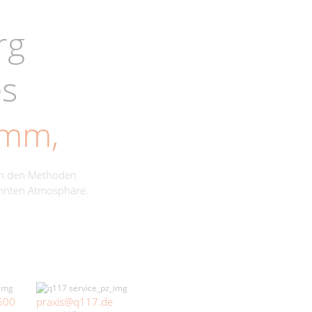
rg
es
amm,
ch den Methoden
annten Atmosphäre.
500
praxis@q117.de