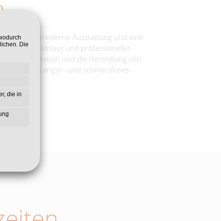
m
tungen, eine moderne Ausstattung und eine
 wodurch
lichen. Die
ers, Keramikinlays und professioneller
ung, Implantation und die Herstellung von
, um so ein angst - und schmerzfreies
r, die in
zung
eiten