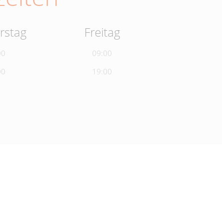
rstag
Freitag
00
09:00
00
19:00