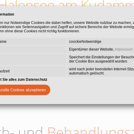
Halensee am Kudam
ormation
e Praxisgemeinschaft, die Ihnen umfassende zahnmedizinische Leis
en nur Notwendige Cookies die dabei helfen, unsere Website nutzbar zu machen,
unktionen wie Seitennavigation und Zugriff auf sichere Bereiche der Website ermög
en Spezialisierungen gehört die ästhetische Zahnmedizin mit Vene
n ohne diese Cookies nicht richtig funktionieren.
die Behandlung von Zahnfleischerkrankungen, Wurzelkanalbehandl
Wert legen wir auf die Behandlung von Angstpatienten mit Lachgas
Name
coockieNotwendige
Behandeln zu ermöglichen.
Eigentümer dieser Website,
Impressum
Speichert die Einstellungen der Besuche
der Cookie Box ausgewählt wurden.
wird nach jeder beendeten Internet-Sit
ufzeit
automatisch gelöscht.
rt Sie alles zum Datenschutz
zielle Cookies akzeptieren
ch- und
Behandlungsz