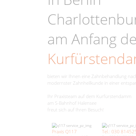
Charlottenbu
am Anfang d
Kurfürstend
bieten wir Ihnen eine Zahnbehandlung na
modernster Zahnheilkunde in einer entsp
Ihr Praxisteam auf dem Kurfürstendamm
am S-Bahnhof Halensee
freut sich auf Ihren Besuch!
Praxis Q117
Tel.: 030 81452