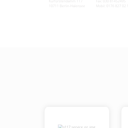
Kurfürstendamm 117
Fax: 030 81452495
10711 Berlin-Halensee
Mobil: 0176 827 02 