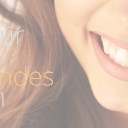
für
endes
n