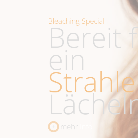
Bleaching Special
Bereit 
ein
Strahl
Lächel
mehr
Info