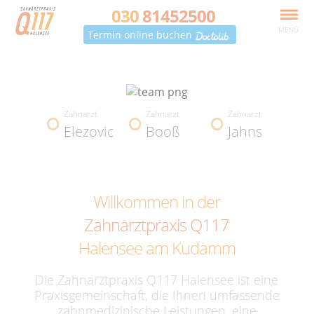
030
81452500
MENÜ
Termin online buchen
Zahnarzt
Zahnarzt
Zahnarzt
Elezovic
Booß
Jahns
Willkommen in der
Zahnarztpraxis Q117
Halensee am Kudamm
Die Zahnarztpraxis Q117 Halensee ist eine
Praxisgemeinschaft, die Ihnen umfassende
zahnmedizinische Leistungen, eine