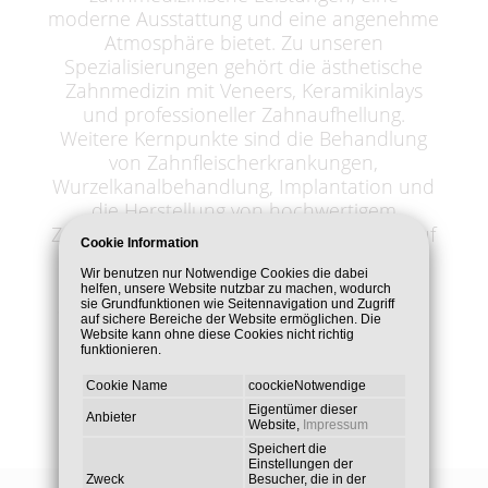
moderne Ausstattung und eine angenehme
Atmosphäre bietet. Zu unseren
Spezialisierungen gehört die ästhetische
Zahnmedizin mit Veneers, Keramikinlays
und professioneller Zahnaufhellung.
Weitere Kernpunkte sind die Behandlung
von Zahnfleischerkrankungen,
Wurzelkanalbehandlung, Implantation und
die Herstellung von hochwertigem
Zahnersatz. Besonderen Wert legen wir auf
Cookie Information
die Behandlung von Angstpatienten mit
Wir benutzen nur Notwendige Cookies die dabei
Lachgas, um so ein angst - und
helfen, unsere Website nutzbar zu machen, wodurch
schmerzfreies Behandeln zu ermöglichen.
sie Grundfunktionen wie Seitennavigation und Zugriff
auf sichere Bereiche der Website ermöglichen. Die
Website kann ohne diese Cookies nicht richtig
funktionieren.
Cookie Name
coockieNotwendige
Eigentümer dieser
Anbieter
Website,
Impressum
Speichert die
Einstellungen der
Zweck
Besucher, die in der