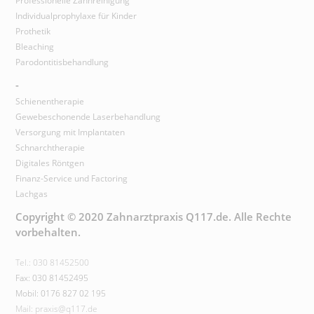
Professionelle Zahnreinigung
Individualprophylaxe für Kinder
Prothetik
Bleaching
Parodontitisbehandlung
-
Schienentherapie
Gewebeschonende Laserbehandlung
Versorgung mit Implantaten
Schnarchtherapie
Digitales Röntgen
Finanz-Service und Factoring
Lachgas
Copyright © 2020 Zahnarztpraxis Q117.de. Alle Rechte
vorbehalten.
Tel.: 030 81452500
Fax: 030 81452495
Mobil: 0176 827 02 195
Mail: praxis@q117.de