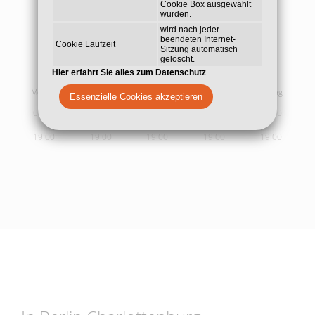
Cookie Box ausgewählt
wurden.
wird nach jeder
beendeten Internet-
Cookie Laufzeit
Sitzung automatisch
gelöscht.
Sprech- und
Behandlungszeiten
Hier erfahrt Sie alles zum Datenschutz
Montag
Dienstag
Mittwoch
Donnerstag
Freitag
Essenzielle Cookies akzeptieren
09:00
09:00
09:00
09:00
09:00
19:00
19:00
19:00
19:00
19:00