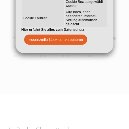
Cookie Box ausgewählt
wurden.
wird nach jeder
beendeten Internet-
Cookie Laufzeit
Sitzung automatisch
gelöscht.
Sprech- und
Behandlungszeiten
Hier erfahrt Sie alles zum Datenschutz
Montag
Dienstag
Mittwoch
Donnerstag
Freitag
Essenzielle Cookies akzeptieren
09:00
09:00
09:00
09:00
09:00
19:00
19:00
19:00
19:00
19:00