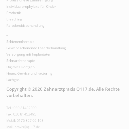
Professionelle Zahnreinigung
Individualprophylaxe für Kinder
Prothetik
Bleaching
Parodontitisbehandlung
-
Schienentherapie
Gewebeschonende Laserbehandlung
Versorgung mit Implantaten
Schnarchtherapie
Digitales Röntgen
Finanz-Service und Factoring
Lachgas
Copyright © 2020 Zahnarztpraxis Q117.de. Alle Rechte
vorbehalten.
Tel.: 030 81452500
Fax: 030 81452495
Mobil: 0176 827 02 195
Mail: praxis@q117.de