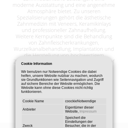
moderne Ausstattung und eine angenehme
Atmosphäre bietet. Zu unseren
Spezialisierungen gehört die ästhetische
Zahnmedizin mit Veneers, Keramikinlays
und professioneller Zahnaufhellung.
Weitere Kernpunkte sind die Behandlung
von Zahnfleischerkrankungen,
Wurzelkanalbehandlung, Implantation und
die Herstellung von hochwertigem
Zahnersatz. Besonderen Wert legen wir auf
Cookie Information
die Behandlung von Angstpatienten mit
Wir benutzen nur Notwendige Cookies die dabei
Lachgas, um so ein angst - und
helfen, unsere Website nutzbar zu machen, wodurch
schmerzfreies Behandeln zu ermöglichen.
sie Grundfunktionen wie Seitennavigation und Zugriff
auf sichere Bereiche der Website ermöglichen. Die
Website kann ohne diese Cookies nicht richtig
funktionieren.
Cookie Name
coockieNotwendige
Eigentümer dieser
Anbieter
Website,
Impressum
Speichert die
Einstellungen der
Zweck
Besucher, die in der