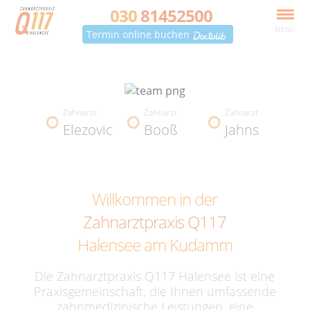
030
81452500
MENÜ
Termin online buchen
Zahnarzt
Zahnarzt
Zahnarzt
Elezovic
Booß
Jahns
Willkommen in der
Zahnarztpraxis Q117
Halensee am Kudamm
Die Zahnarztpraxis Q117 Halensee ist eine
Praxisgemeinschaft, die Ihnen umfassende
zahnmedizinische Leistungen, eine