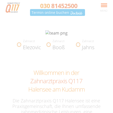
030
81452500
MENÜ
Termin online buchen
Zahnarzt
Zahnarzt
Zahnarzt
Elezovic
Booß
Jahns
Willkommen in der
Zahnarztpraxis Q117
Halensee am Kudamm
Die Zahnarztpraxis Q117 Halensee ist eine
Praxisgemeinschaft, die Ihnen umfassende
zahnmedizinische Leistungen, eine