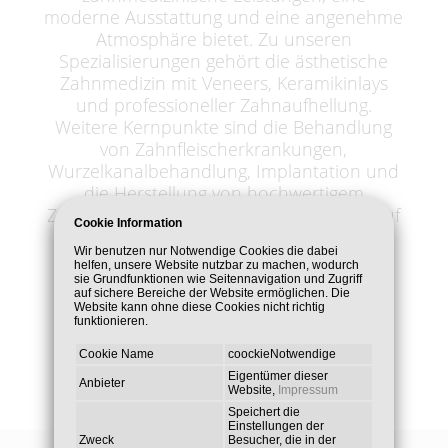
moderne Ausstattung und eine angenehme
Atmosphäre bietet. Zu unseren
Spezialisierungen gehört die ästhetische
Zahnmedizin mit Veneers, Keramikinlays
und professioneller Zahnaufhellung.
Weitere Kernpunkte sind die Behandlung
von Zahnfleischerkrankungen,
Wurzelkanalbehandlung, Implantation und
die Herstellung von hochwertigem
Zahnersatz. Besonderen Wert legen wir auf
Cookie Information
die Behandlung von Angstpatienten mit
Wir benutzen nur Notwendige Cookies die dabei
Lachgas, um so ein angst - und
helfen, unsere Website nutzbar zu machen, wodurch
schmerzfreies Behandeln zu ermöglichen.
sie Grundfunktionen wie Seitennavigation und Zugriff
auf sichere Bereiche der Website ermöglichen. Die
Website kann ohne diese Cookies nicht richtig
funktionieren.
Cookie Name
coockieNotwendige
Eigentümer dieser
Anbieter
Website,
Impressum
Speichert die
Einstellungen der
Zweck
Besucher, die in der