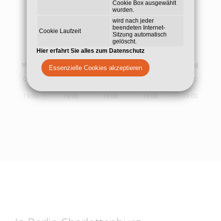
Cookie Box ausgewählt
wurden.
wird nach jeder
beendeten Internet-
Cookie Laufzeit
Sitzung automatisch
gelöscht.
Sprech- und
Behandlungszeiten
Hier erfahrt Sie alles zum Datenschutz
Montag
Dienstag
Mittwoch
Donnerstag
Freitag
Essenzielle Cookies akzeptieren
09:00
09:00
09:00
09:00
09:00
19:00
19:00
19:00
19:00
19:00