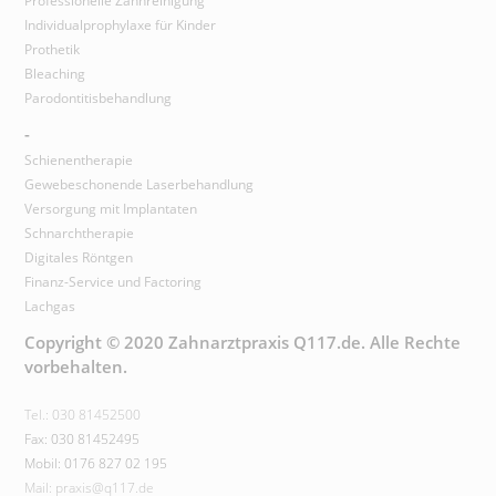
Professionelle Zahnreinigung
Individualprophylaxe für Kinder
Prothetik
Bleaching
Parodontitisbehandlung
-
Schienentherapie
Gewebeschonende Laserbehandlung
Versorgung mit Implantaten
Schnarchtherapie
Digitales Röntgen
Finanz-Service und Factoring
Lachgas
Copyright © 2020 Zahnarztpraxis Q117.de. Alle Rechte
vorbehalten.
Tel.: 030 81452500
Fax: 030 81452495
Mobil: 0176 827 02 195
Mail: praxis@q117.de