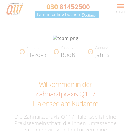
030
81452500
MENÜ
Termin online buchen
Zahnarzt
Zahnarzt
Zahnarzt
Elezovic
Booß
Jahns
Willkommen in der
Zahnarztpraxis Q117
Halensee am Kudamm
Die Zahnarztpraxis Q117 Halensee ist eine
Praxisgemeinschaft, die Ihnen umfassende
zahnmedizinische Leistungen, eine