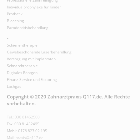
Professionelle Zahnreinigung
Individualprophylaxe für Kinder
Prothetik
Bleaching
Parodontitisbehandlung
-
Schienentherapie
Gewebeschonende Laserbehandlung
Versorgung mit Implantaten
Schnarchtherapie
Digitales Röntgen
Finanz-Service und Factoring
Lachgas
Copyright © 2020 Zahnarztpraxis Q117.de. Alle Rechte
vorbehalten.
Tel.: 030 81452500
Fax: 030 81452495
Mobil: 0176 827 02 195
Mail: praxis@q117.de