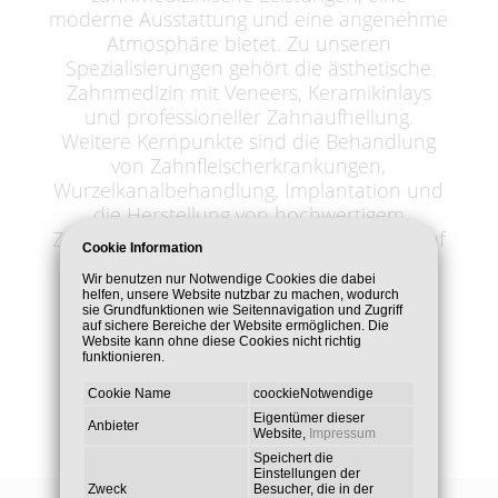
moderne Ausstattung und eine angenehme
Atmosphäre bietet. Zu unseren
Spezialisierungen gehört die ästhetische
Zahnmedizin mit Veneers, Keramikinlays
und professioneller Zahnaufhellung.
Weitere Kernpunkte sind die Behandlung
von Zahnfleischerkrankungen,
Wurzelkanalbehandlung, Implantation und
die Herstellung von hochwertigem
Zahnersatz. Besonderen Wert legen wir auf
Cookie Information
die Behandlung von Angstpatienten mit
Wir benutzen nur Notwendige Cookies die dabei
Lachgas, um so ein angst - und
helfen, unsere Website nutzbar zu machen, wodurch
schmerzfreies Behandeln zu ermöglichen.
sie Grundfunktionen wie Seitennavigation und Zugriff
auf sichere Bereiche der Website ermöglichen. Die
Website kann ohne diese Cookies nicht richtig
funktionieren.
Cookie Name
coockieNotwendige
Eigentümer dieser
Anbieter
Website,
Impressum
Speichert die
Einstellungen der
Zweck
Besucher, die in der