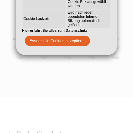
Cookie Box ausgewählt
wurden.
wird nach jeder
beendeten Internet-
Cookie Laufzeit
Sitzung automatisch
gelöscht.
Sprech- und
Behandlungszeiten
Hier erfahrt Sie alles zum Datenschutz
Montag
Dienstag
Mittwoch
Donnerstag
Freitag
Essenzielle Cookies akzeptieren
09:00
09:00
09:00
09:00
09:00
19:00
19:00
19:00
19:00
19:00