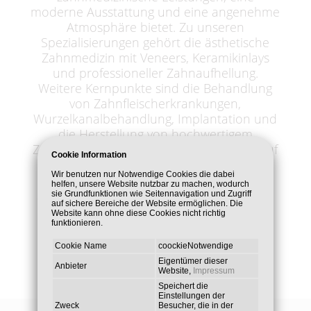
moderne Ausstattung und eine angenehme
Atmosphäre bietet. Zu unseren
Spezialisierungen gehört die ästhetische
Zahnmedizin mit Veneers, Keramikinlays
und professioneller Zahnaufhellung.
Weitere Kernpunkte sind die Behandlung
von Zahnfleischerkrankungen,
Wurzelkanalbehandlung, Implantation und
die Herstellung von hochwertigem
Zahnersatz. Besonderen Wert legen wir auf
Cookie Information
die Behandlung von Angstpatienten mit
Wir benutzen nur Notwendige Cookies die dabei
Lachgas, um so ein angst - und
helfen, unsere Website nutzbar zu machen, wodurch
schmerzfreies Behandeln zu ermöglichen.
sie Grundfunktionen wie Seitennavigation und Zugriff
auf sichere Bereiche der Website ermöglichen. Die
Website kann ohne diese Cookies nicht richtig
funktionieren.
Cookie Name
coockieNotwendige
Eigentümer dieser
Anbieter
Website,
Impressum
Speichert die
Einstellungen der
Zweck
Besucher, die in der