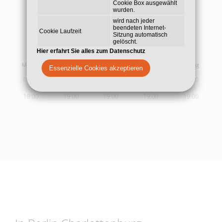
Cookie Box ausgewählt
wurden.
wird nach jeder
beendeten Internet-
Cookie Laufzeit
Sitzung automatisch
gelöscht.
Sprech- und
Behandlungszeiten
Hier erfahrt Sie alles zum Datenschutz
Montag
Dienstag
Mittwoch
Donnerstag
Freitag
Essenzielle Cookies akzeptieren
09:00
09:00
09:00
09:00
09:00
19:00
19:00
19:00
19:00
19:00