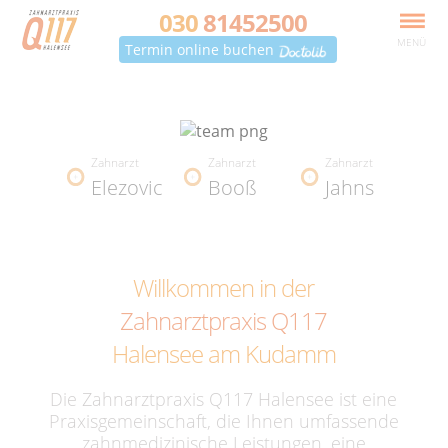
030
81452500
MENÜ
Termin online buchen
Zahnarzt
Zahnarzt
Zahnarzt
Elezovic
Booß
Jahns
Willkommen in der
Zahnarztpraxis Q117
Halensee am Kudamm
Die Zahnarztpraxis Q117 Halensee ist eine
Praxisgemeinschaft, die Ihnen umfassende
zahnmedizinische Leistungen, eine