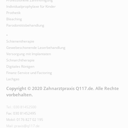
Professionelle Zahnreinigung
Individualprophylaxe für Kinder
Prothetik
Bleaching
Parodontitisbehandlung
-
Schienentherapie
Gewebeschonende Laserbehandlung
Versorgung mit Implantaten
Schnarchtherapie
Digitales Röntgen
Finanz-Service und Factoring
Lachgas
Copyright © 2020 Zahnarztpraxis Q117.de. Alle Rechte
vorbehalten.
Tel.: 030 81452500
Fax: 030 81452495
Mobil: 0176 827 02 195
Mail: praxis@q117.de