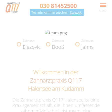
030
81452500
MENÜ
Termin online buchen
Zahnarzt
Zahnarzt
Zahnarzt
Elezovic
Booß
Jahns
Willkommen in der
Zahnarztpraxis Q117
Halensee am Kudamm
Die Zahnarztpraxis Q117 Halensee ist eine
Praxisgemeinschaft, die Ihnen umfassende
zahnmedizinische Leistungen, eine