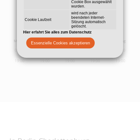
Cookie Box ausgewählt
wurden.
wird nach jeder
beendeten Internet-
Cookie Laufzeit
Sitzung automatisch
gelöscht.
Sprech- und
Behandlungszeiten
Hier erfahrt Sie alles zum Datenschutz
Montag
Dienstag
Mittwoch
Donnerstag
Freitag
Essenzielle Cookies akzeptieren
09:00
09:00
09:00
09:00
09:00
19:00
19:00
19:00
19:00
19:00