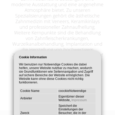
moderne Ausstattung und eine angenehme
Atmosphäre bietet. Zu unseren
Spezialisierungen gehört die ästhetische
Zahnmedizin mit Veneers, Keramikinlays
und professioneller Zahnaufhellung.
Weitere Kernpunkte sind die Behandlung
von Zahnfleischerkrankungen,
Wurzelkanalbehandlung, Implantation und
die Herstellung von hochwertigem
Zahnersatz. Besonderen Wert legen wir auf
Cookie Information
die Behandlung von Angstpatienten mit
Wir benutzen nur Notwendige Cookies die dabei
Lachgas, um so ein angst - und
helfen, unsere Website nutzbar zu machen, wodurch
schmerzfreies Behandeln zu ermöglichen.
sie Grundfunktionen wie Seitennavigation und Zugriff
auf sichere Bereiche der Website ermöglichen. Die
Website kann ohne diese Cookies nicht richtig
funktionieren.
Cookie Name
coockieNotwendige
Eigentümer dieser
Anbieter
Website,
Impressum
Speichert die
Einstellungen der
Zweck
Besucher, die in der