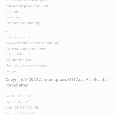
Professionelle Zahnreinigung
Individualprophylaxe für Kinder
Prothetik
Bleaching
Parodontitisbehandlung
-
Schienentherapie
Gewebeschonende Laserbehandlung
Versorgung mit Implantaten
Schnarchtherapie
Digitales Röntgen
Finanz-Service und Factoring
Lachgas
Copyright © 2020 Zahnarztpraxis Q117.de. Alle Rechte
vorbehalten.
Tel.: 030 81452500
Fax: 030 81452495
Mobil: 0176 827 02 195
Mail: praxis@q117.de