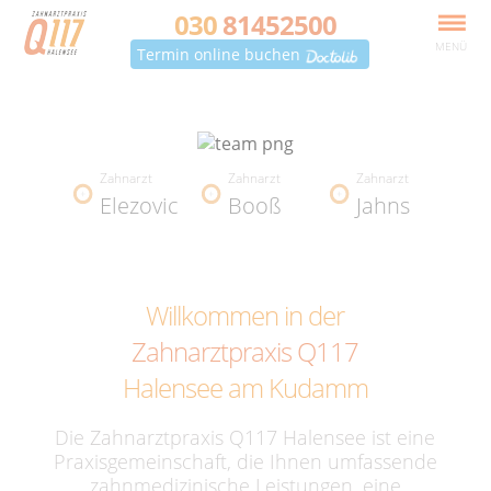
030
81452500
MENÜ
Termin online buchen
Zahnarzt
Zahnarzt
Zahnarzt
Elezovic
Booß
Jahns
Willkommen in der
Zahnarztpraxis Q117
Halensee am Kudamm
Die Zahnarztpraxis Q117 Halensee ist eine
Praxisgemeinschaft, die Ihnen umfassende
zahnmedizinische Leistungen, eine