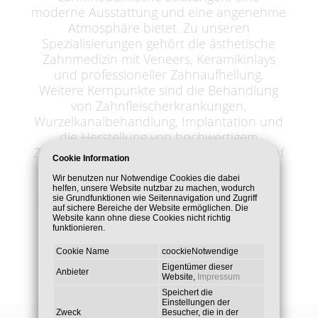
moderne Ausstattung und eine angenehme
Atmosphäre bietet. Zu unseren
Spezialisierungen gehört die ästhetische
Zahnmedizin mit Veneers, Keramikinlays
und professioneller Zahnaufhellung.
Weitere Kernpunkte sind die Behandlung
von Zahnfleischerkrankungen,
Wurzelkanalbehandlung, Implantation und
die Herstellung von hochwertigem
Zahnersatz. Besonderen Wert legen wir auf
Cookie Information
die Behandlung von Angstpatienten mit
Wir benutzen nur Notwendige Cookies die dabei
Lachgas, um so ein angst - und
helfen, unsere Website nutzbar zu machen, wodurch
schmerzfreies Behandeln zu ermöglichen.
sie Grundfunktionen wie Seitennavigation und Zugriff
auf sichere Bereiche der Website ermöglichen. Die
Website kann ohne diese Cookies nicht richtig
funktionieren.
Cookie Name
coockieNotwendige
Eigentümer dieser
Anbieter
Website,
Impressum
Speichert die
Einstellungen der
Zweck
Besucher, die in der