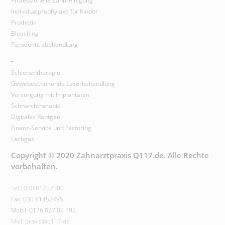
Professionelle Zahnreinigung
Individualprophylaxe für Kinder
Prothetik
Bleaching
Parodontitisbehandlung
-
Schienentherapie
Gewebeschonende Laserbehandlung
Versorgung mit Implantaten
Schnarchtherapie
Digitales Röntgen
Finanz-Service und Factoring
Lachgas
Copyright © 2020 Zahnarztpraxis Q117.de. Alle Rechte
vorbehalten.
Tel.: 030 81452500
Fax: 030 81452495
Mobil: 0176 827 02 195
Mail: praxis@q117.de