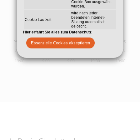
Cookie Box ausgewählt
wurden.
wird nach jeder
beendeten Internet-
Cookie Laufzeit
Sitzung automatisch
gelöscht.
Sprech- und
Behandlungszeiten
Hier erfahrt Sie alles zum Datenschutz
Montag
Dienstag
Mittwoch
Donnerstag
Freitag
Essenzielle Cookies akzeptieren
09:00
09:00
09:00
09:00
09:00
19:00
19:00
19:00
19:00
19:00