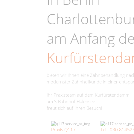
Charlottenbu
am Anfang d
Kurfürstend
bieten wir Ihnen eine Zahnbehandlung na
modernster Zahnheilkunde in einer entsp
Ihr Praxisteam auf dem Kurfürstendamm
am S-Bahnhof Halensee
freut sich auf Ihren Besuch!
Praxis Q117
Tel.: 030 81452