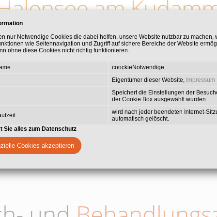
Halensee am Kudam
ormation
e Praxisgemeinschaft, die Ihnen umfassende zahnmedizinische Leis
en nur Notwendige Cookies die dabei helfen, unsere Website nutzbar zu machen,
unktionen wie Seitennavigation und Zugriff auf sichere Bereiche der Website ermög
en Spezialisierungen gehört die ästhetische Zahnmedizin mit Vene
n ohne diese Cookies nicht richtig funktionieren.
die Behandlung von Zahnfleischerkrankungen, Wurzelkanalbehandl
Wert legen wir auf die Behandlung von Angstpatienten mit Lachgas
Name
coockieNotwendige
Behandeln zu ermöglichen.
Eigentümer dieser Website,
Impressum
Speichert die Einstellungen der Besuche
der Cookie Box ausgewählt wurden.
wird nach jeder beendeten Internet-Sit
ufzeit
automatisch gelöscht.
rt Sie alles zum Datenschutz
zielle Cookies akzeptieren
ch- und
Behandlungsz