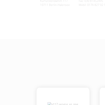
Kurfürstendamm 117
Fax: 030 81452495
10711 Berlin-Halensee
Mobil: 0176 827 02 