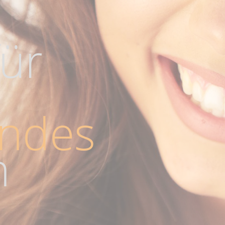
für
endes
n