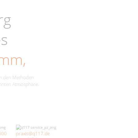
rg
es
amm,
ch den Methoden
annten Atmosphäre.
500
praxis@q117.de