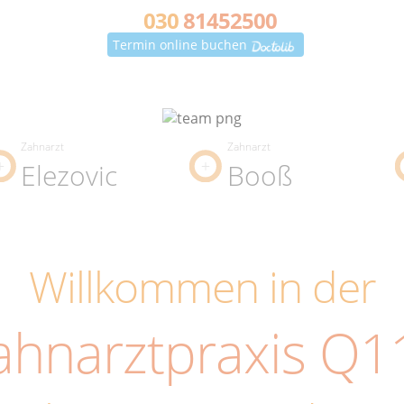
030
81452500
Termin online buchen
Zahnarzt
Zahnarzt
Elezovic
Booß
Willkommen in der
ahnarztpraxis Q1