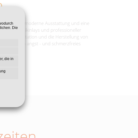
m
tungen, eine moderne Ausstattung und eine
 wodurch
lichen. Die
ers, Keramikinlays und professioneller
ung, Implantation und die Herstellung von
, um so ein angst - und schmerzfreies
r, die in
zung
eiten