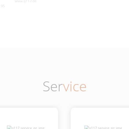
www.q117.de
195
Ser
vice