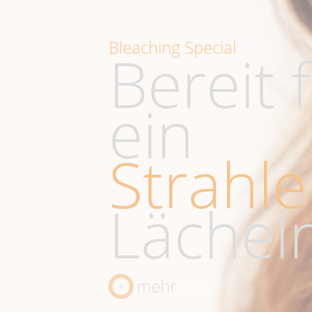
Bleaching Special
Bereit 
ein
Strahl
Lächel
mehr
Info