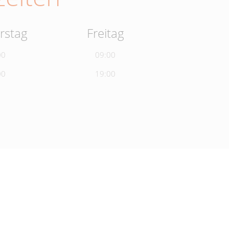
rstag
Freitag
00
09:00
00
19:00