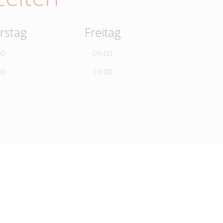
rstag
Freitag
00
09:00
00
19:00