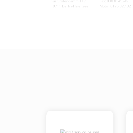
Kurfürstendamm 117
Fax: 030 81452495
10711 Berlin-Halensee
Mobil: 0176 827 02 