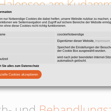
Halensee am Kudam
ormation
e Praxisgemeinschaft, die Ihnen umfassende zahnmedizinische Leis
en nur Notwendige Cookies die dabei helfen, unsere Website nutzbar zu machen,
unktionen wie Seitennavigation und Zugriff auf sichere Bereiche der Website ermög
en Spezialisierungen gehört die ästhetische Zahnmedizin mit Vene
n ohne diese Cookies nicht richtig funktionieren.
die Behandlung von Zahnfleischerkrankungen, Wurzelkanalbehandl
Wert legen wir auf die Behandlung von Angstpatienten mit Lachgas
Name
coockieNotwendige
Behandeln zu ermöglichen.
Eigentümer dieser Website,
Impressum
Speichert die Einstellungen der Besuche
der Cookie Box ausgewählt wurden.
wird nach jeder beendeten Internet-Sit
ufzeit
automatisch gelöscht.
rt Sie alles zum Datenschutz
zielle Cookies akzeptieren
ch- und
Behandlungsz