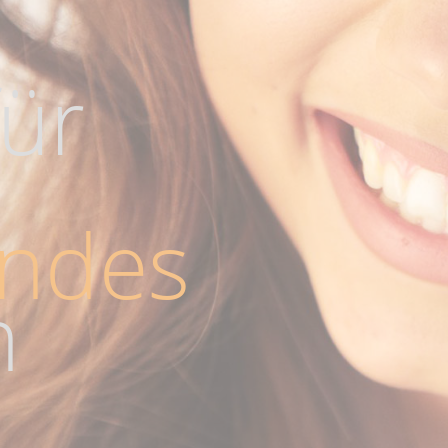
für
endes
n