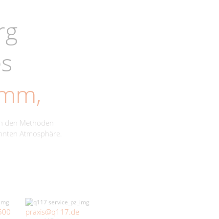
rg
es
amm,
ch den Methoden
annten Atmosphäre.
500
praxis@q117.de