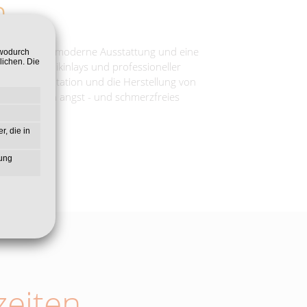
m
tungen, eine moderne Ausstattung und eine
 wodurch
lichen. Die
ers, Keramikinlays und professioneller
ung, Implantation und die Herstellung von
, um so ein angst - und schmerzfreies
r, die in
zung
eiten