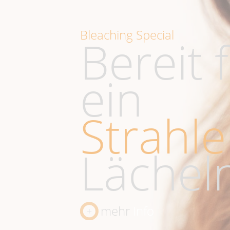
Bleaching Special
Bereit 
ein
Strahl
Lächel
mehr
Info