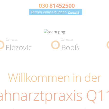
030
81452500
Termin online buchen
Zahnarzt
Zahnarzt
Elezovic
Booß
Willkommen in der
ahnarztpraxis Q1