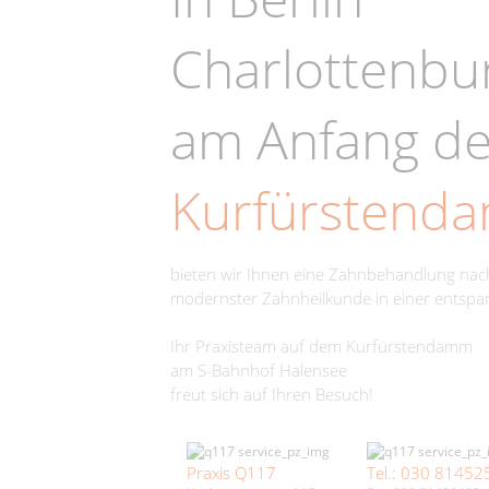
Charlottenbu
am Anfang d
Kurfürstend
bieten wir Ihnen eine Zahnbehandlung na
modernster Zahnheilkunde in einer entsp
Ihr Praxisteam auf dem Kurfürstendamm
am S-Bahnhof Halensee
freut sich auf Ihren Besuch!
Praxis Q117
Tel.: 030 81452