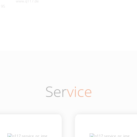
www.q117.de
195
Ser
vice