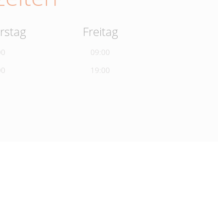
rstag
Freitag
00
09:00
00
19:00