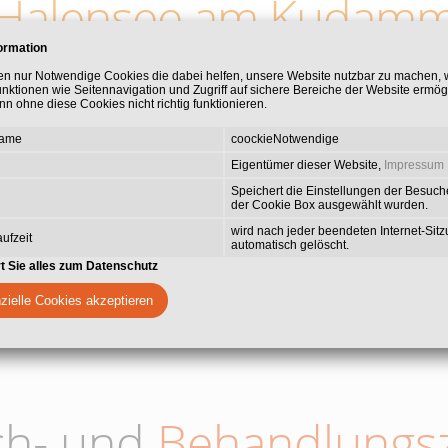
Halensee am Kudam
ormation
e Praxisgemeinschaft, die Ihnen umfassende zahnmedizinische Leis
en nur Notwendige Cookies die dabei helfen, unsere Website nutzbar zu machen,
unktionen wie Seitennavigation und Zugriff auf sichere Bereiche der Website ermög
en Spezialisierungen gehört die ästhetische Zahnmedizin mit Vene
n ohne diese Cookies nicht richtig funktionieren.
die Behandlung von Zahnfleischerkrankungen, Wurzelkanalbehandl
Wert legen wir auf die Behandlung von Angstpatienten mit Lachgas
Name
coockieNotwendige
Behandeln zu ermöglichen.
Eigentümer dieser Website,
Impressum
Speichert die Einstellungen der Besuche
der Cookie Box ausgewählt wurden.
wird nach jeder beendeten Internet-Sit
ufzeit
automatisch gelöscht.
rt Sie alles zum Datenschutz
zielle Cookies akzeptieren
ch- und
Behandlungsz