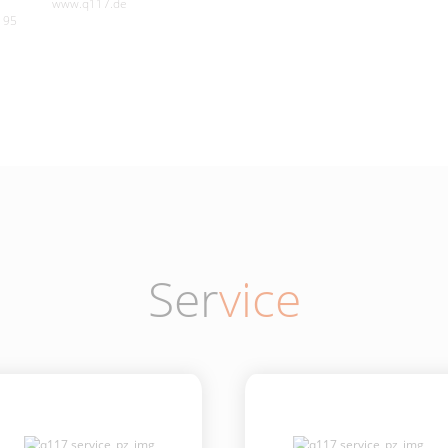
www.q117.de
195
Ser
vice