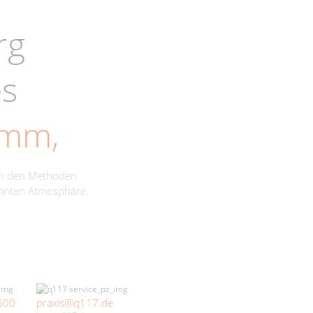
rg
es
amm,
ch den Methoden
annten Atmosphäre.
500
praxis@q117.de