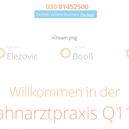
030
81452500
Termin online buchen
Zahnarzt
Zahnarzt
Elezovic
Booß
Willkommen in der
ahnarztpraxis Q1