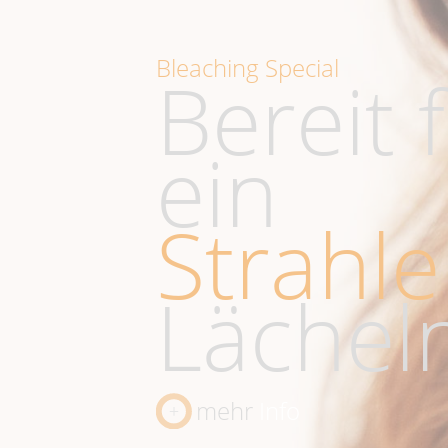
Bleaching Special
Bereit 
ein
Strahl
Lächel
mehr
Info