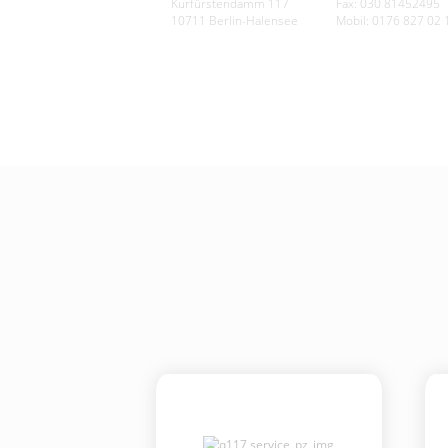
Kurfürstendamm 117
Fax: 030 81452495
10711 Berlin-Halensee
Mobil: 0176 827 02 