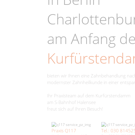
Charlottenbu
am Anfang d
Kurfürstend
bieten wir Ihnen eine Zahnbehandlung na
modernster Zahnheilkunde in einer entsp
Ihr Praxisteam auf dem Kurfürstendamm
am S-Bahnhof Halensee
freut sich auf Ihren Besuch!
Praxis Q117
Tel.: 030 81452