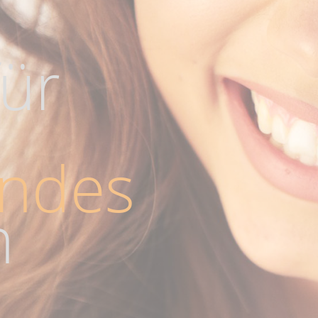
für
endes
n