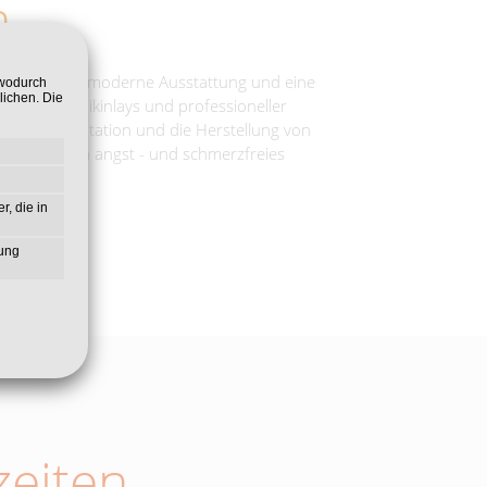
m
tungen, eine moderne Ausstattung und eine
 wodurch
lichen. Die
ers, Keramikinlays und professioneller
ung, Implantation und die Herstellung von
, um so ein angst - und schmerzfreies
r, die in
zung
eiten