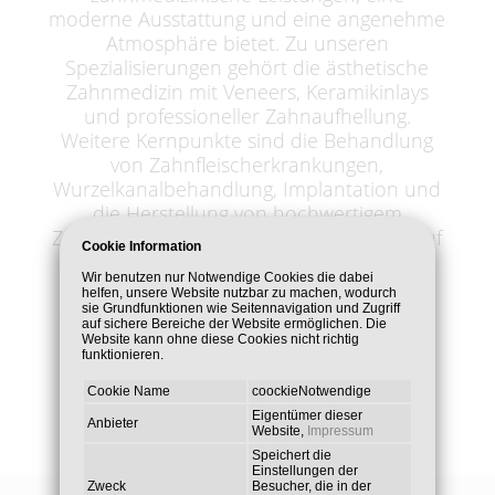
moderne Ausstattung und eine angenehme
Atmosphäre bietet. Zu unseren
Spezialisierungen gehört die ästhetische
Zahnmedizin mit Veneers, Keramikinlays
und professioneller Zahnaufhellung.
Weitere Kernpunkte sind die Behandlung
von Zahnfleischerkrankungen,
Wurzelkanalbehandlung, Implantation und
die Herstellung von hochwertigem
Zahnersatz. Besonderen Wert legen wir auf
Cookie Information
die Behandlung von Angstpatienten mit
Wir benutzen nur Notwendige Cookies die dabei
Lachgas, um so ein angst - und
helfen, unsere Website nutzbar zu machen, wodurch
schmerzfreies Behandeln zu ermöglichen.
sie Grundfunktionen wie Seitennavigation und Zugriff
auf sichere Bereiche der Website ermöglichen. Die
Website kann ohne diese Cookies nicht richtig
funktionieren.
Cookie Name
coockieNotwendige
Eigentümer dieser
Anbieter
Website,
Impressum
Speichert die
Einstellungen der
Zweck
Besucher, die in der