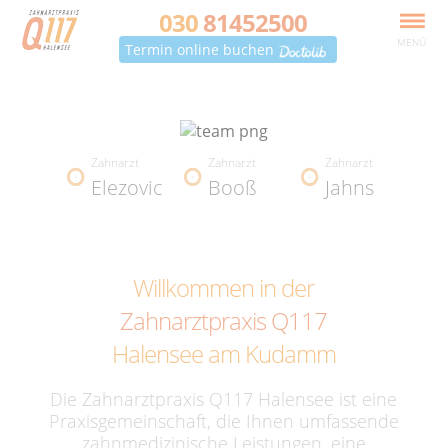
030
81452500
MENÜ
Termin online buchen
Zahnarzt
Zahnarzt
Zahnarzt
Elezovic
Booß
Jahns
Willkommen in der
Zahnarztpraxis Q117
Halensee am Kudamm
Die Zahnarztpraxis Q117 Halensee ist eine
Praxisgemeinschaft, die Ihnen umfassende
zahnmedizinische Leistungen, eine