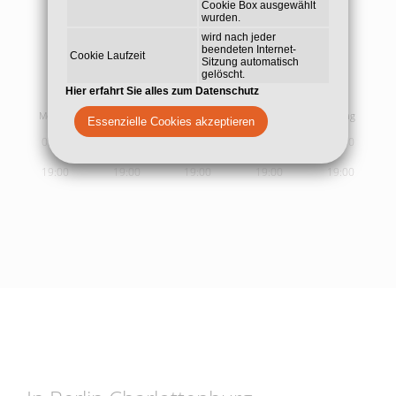
Cookie Box ausgewählt
wurden.
wird nach jeder
beendeten Internet-
Cookie Laufzeit
Sitzung automatisch
gelöscht.
Sprech- und
Behandlungszeiten
Hier erfahrt Sie alles zum Datenschutz
Montag
Dienstag
Mittwoch
Donnerstag
Freitag
Essenzielle Cookies akzeptieren
09:00
09:00
09:00
09:00
09:00
19:00
19:00
19:00
19:00
19:00